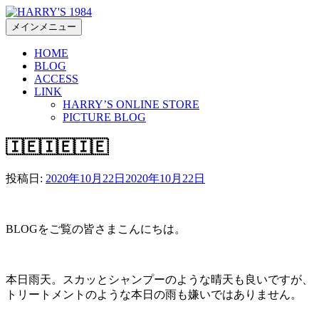
コ
ン
メインメニュー
テ
HOME
ン
BLOG
ツ
ACCESS
へ
LINK
ス
HARRY’S ONLINE STORE
キ
PICTURE BLOG
ッ
🇮🇪🇮🇪🇮🇪
プ
投稿日:
2020年10月22日
2020年10月22日
BLOGをご覧の皆さまこんにちは。
本日雨天。スカッとシャンプーのような晴天も良いですが、
トリートメントのような本日の雨も嫌いではありません。