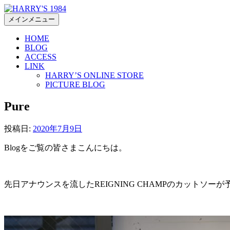
コ
ン
メインメニュー
テ
HOME
ン
BLOG
ツ
ACCESS
へ
LINK
ス
HARRY’S ONLINE STORE
キ
PICTURE BLOG
ッ
Pure
プ
投稿日:
2020年7月9日
Blogをご覧の皆さまこんにちは。
先日アナウンスを流したREIGNING CHAMPのカットソーが