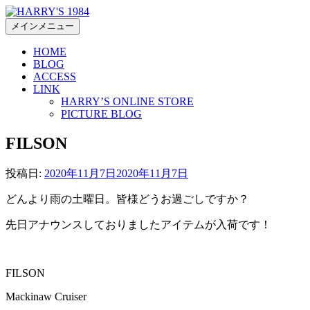
コ
ン
メインメニュー
テ
HOME
ン
BLOG
ツ
ACCESS
へ
LINK
ス
HARRY’S ONLINE STORE
キ
PICTURE BLOG
ッ
FILSON
プ
投稿日:
2020年11月7日
2020年11月7日
どんより雨の土曜日。皆様どうお過ごしですか？
先日アナウンスしておりましたアイテムが入荷です！
FILSON
Mackinaw Cruiser