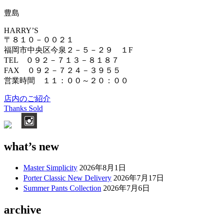
豊島
HARRY’S
〒８１０－００２１
福岡市中央区今泉２－５－２９ １F
TEL ０９２－７１３－８１８７
FAX ０９２－７２４－３９５５
営業時間 １１：００～２０：００
店内のご紹介
投
Thanks Sold
稿
ナ
what’s new
ビ
ゲ
Master Simplicity
2026年8月1日
ー
Porter Classic New Delivery
2026年7月17日
Summer Pants Collection
2026年7月6日
シ
archive
ョ