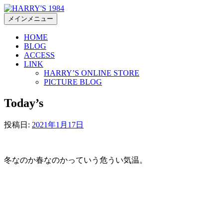
コ
ン
メインメニュー
テ
HOME
ン
BLOG
ツ
ACCESS
へ
LINK
ス
HARRY’S ONLINE STORE
キ
PICTURE BLOG
ッ
Today’s
プ
投稿日:
2021年1月17日
冬なのか春なのかっていう危うい気温。