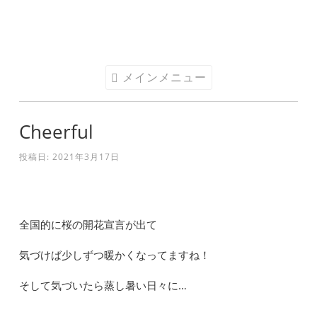
コ
ン
テ
メインメニュー
ン
ツ
へ
Cheerful
ス
投稿日:
2021年3月17日
キ
ッ
プ
全国的に桜の開花宣言が出て
気づけば少しずつ暖かくなってますね！
そして気づいたら蒸し暑い日々に…