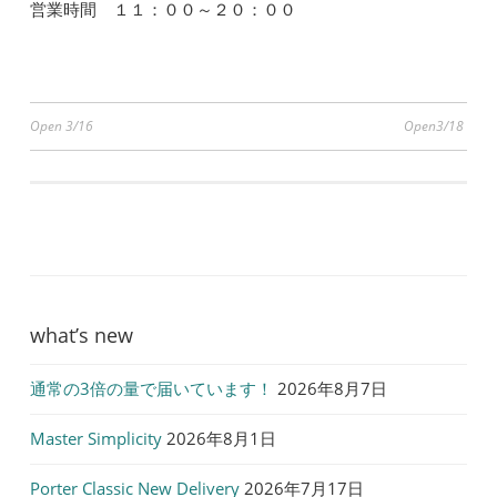
営業時間 １１：００～２０：００
投
Open 3/16
Open3/18
稿
ナ
ビ
ゲ
ー
シ
what’s new
ョ
通常の3倍の量で届いています！
2026年8月7日
ン
Master Simplicity
2026年8月1日
Porter Classic New Delivery
2026年7月17日