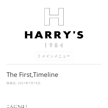
コ
ン
テ
ン
ツ
へ
ス
キ
メインメニュー
ッ
プ
The First,Timeline
投稿日:
2021年7月16日
こんにちは！