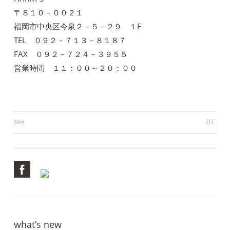
〒８１０－００２１
福岡市中央区今泉２－５－２９ １F
TEL ０９２－７１３－８１８７
FAX ０９２－７２４－３９５５
営業時間 １１：００～２０：００
投
Size
TEE
稿
ナ
ビ
ゲ
ー
シ
what’s new