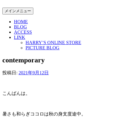
コ
ン
メインメニュー
テ
HOME
ン
BLOG
ツ
ACCESS
へ
LINK
ス
HARRY’S ONLINE STORE
キ
PICTURE BLOG
ッ
contemporary
プ
投稿日:
2021年9月12日
こんばんは。
暑さも和らぎココロは秋の身支度途中。