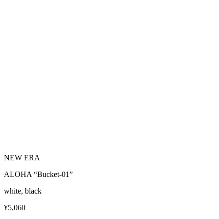
NEW ERA
ALOHA “Bucket-01”
white, black
¥5,060