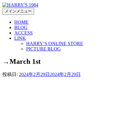
コ
ン
メインメニュー
テ
HOME
ン
BLOG
ツ
ACCESS
へ
LINK
ス
HARRY’S ONLINE STORE
キ
PICTURE BLOG
ッ
→March 1st
プ
投稿日:
2024年2月29日
2024年2月29日