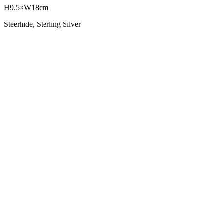
H9.5×W18cm
Steerhide, Sterling Silver