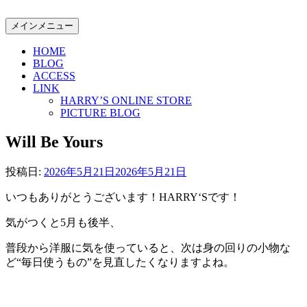
コ
ン
メインメニュー
テ
HOME
ン
BLOG
ツ
ACCESS
へ
LINK
ス
HARRY’S ONLINE STORE
キ
PICTURE BLOG
ッ
Will Be Yours
プ
投稿日:
2026年5月21日
2026年5月21日
いつもありがとうございます！HARRY‘Sです！
気がつくと5月も後半、
普段から洋服に気を使っていると、次は身の回りの小物な
ど“毎日使うもの”を見直したくなりますよね。